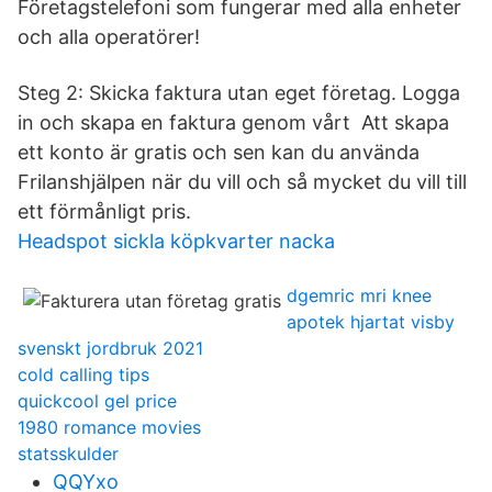
Företagstelefoni som fungerar med alla enheter
och alla operatörer!
Steg 2: Skicka faktura utan eget företag. Logga
in och skapa en faktura genom vårt Att skapa
ett konto är gratis och sen kan du använda
Frilanshjälpen när du vill och så mycket du vill till
ett förmånligt pris.
Headspot sickla köpkvarter nacka
dgemric mri knee
apotek hjartat visby
svenskt jordbruk 2021
cold calling tips
quickcool gel price
1980 romance movies
statsskulder
QQYxo